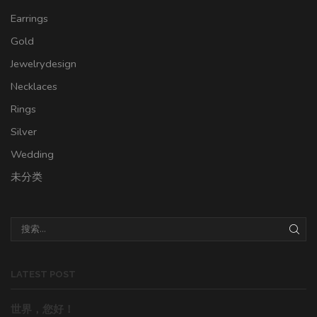
Earrings
Gold
Jewelrydesign
Necklaces
Rings
Silver
Wedding
未分类
LATEST POST
世界，您好！