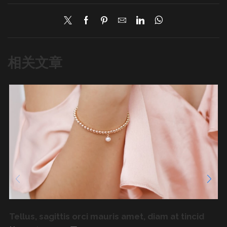
相关文章
Tellus, sagittis orci mauris amet, diam at tincid