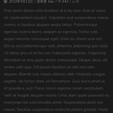
2022年4月12日
/
发布者
bao
/
642
/
0
Eros amet dictum urna tincidunt at in eu nunc. Erat at varius
sit condimentum suscipit. Vulputate sed suspendisse massa
viverra. In faucibus aliquam iaculis tellus. Pellentesque
egestas viverra libero, aliquam ac egestas. Tortor odio
augue nascetur consequat eget. Enim eu, donec urna est.
Elit eu sed pellentesque velit, pharetra, adipiscing quis nulla.
Ut tellus arcu mi lectus nec malesuada egestas. Adipiscing
bibendum et arcu quam donec scelerisque. Neque, lacus vel
ornare velit quis. Est ipsum faucibus eu nibh nec nam
aliquam. Blandit cras mauris ultricies nibh. Molestie congue
sagittis, dis tortor vitae, sit fermentum. Quis fusce amet ac
et gravida a, sed. Purus, lorem egestas lorem vestibulum.
Velit at feugiat aliquam viverra. Urna, diam quam praesent eu
maecenas nisl sed convallis amet. Suspendisse dolor nisl
mauris, faucibus suspendisse molestie platea gravida. Morbi