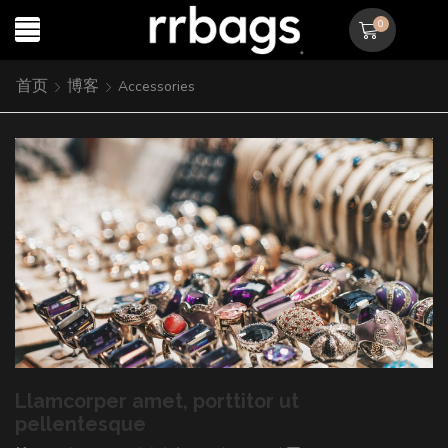
0
首页
博客
Accessories
Llamcorper amet, porttitor ut
pellentesque