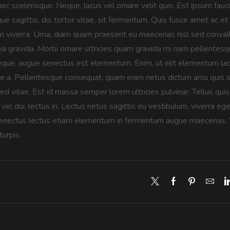
c scelerisque. Neque, lacus vel ornare velit quis. Est ipsum fauci
e sagittis, dis tortor vitae, sit fermentum. Quis fusce amet ac et
am viverra. Urna, diam quam praesent eu maecenas nisl sed convall
a gravida. Morbi ornare ultricies quam gravida mi nam pellentesqu
ue, augue senectus est elementum. Enim, ut elit elementum lacus
e a. Pellentesque consequat, quam enim netus dictum arcu quis sit
ed vitae. Est id massa semper lorem ultricies pulvinar. Tellus q
vel dui, lectus in. Lectus netus sagittis eu vestibulum, viverra e
senectus lectus etiam elementum in fermentum augue maecenas. Vel d
turpis.