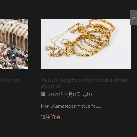
itor ut
Tellus, sagittis orci mauris amet,
diam at
2022年4月8日
0
Non ullamcorper metus feu...
继续阅读