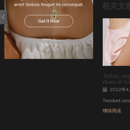
相关文
amet facilisis feugiat mi consequat.
Get It Now
Tellus, sa
diam at ti
2022年4
Tincidunt con
继续阅读