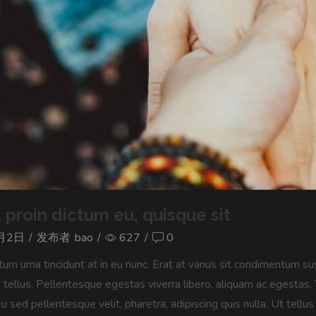
 proin dictum eu, quisque sit
月2日
/
发布者
bao
/
627
/
0
um urna tincidunt at in eu nunc. Erat at varius sit condimentum su
s tellus. Pellentesque egestas viverra libero, aliquam ac egestas
 eu sed pellentesque velit, pharetra, adipiscing quis nulla. Ut te