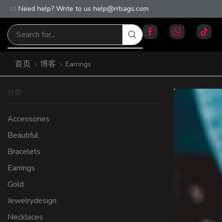
Need help? Write to us
Welcome to our store
help@rrbags.com
首页
博客
Earrings
分类
Accessories
Beautiful
Bracelets
Earrings
Gold
Jewelrydesign
Necklaces