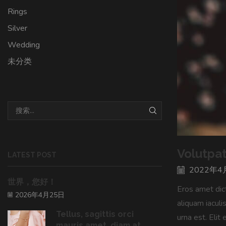
Rings
Silver
Wedding
未分类
Volutpat
LATEST POST
2022年4
世界，您好！
Eros amet dict
2026年4月25日
aliquam iaculi
Tellus, sagittis orci
urna est. Elit
mauris amet, diam at ...