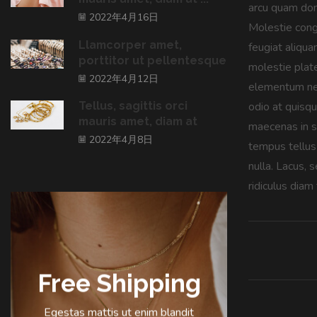
arcu quam done
2022年4月16日
Molestie congu
Llamcorper amet,
feugiat aliqu
porttitor ut pellentesque
molestie plate
2022年4月12日
elementum neq
odio at quisqu
Tellus, sagittis orci
mauris amet, diam at
maecenas in s
2022年4月8日
tempus tellus 
nulla. Lacus, 
ridiculus diam 
Free Shipping
Egestas mattis ut enim blandit