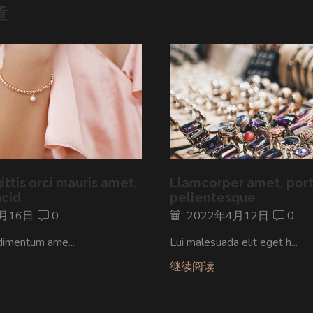
章
gittis orci mauris amet,
Llamcorper amet, portt
ncid
pellentesque
月16日
0
2022年4月12日
0
dimentum ame...
Lui malesuada elit eget h...
继续阅读