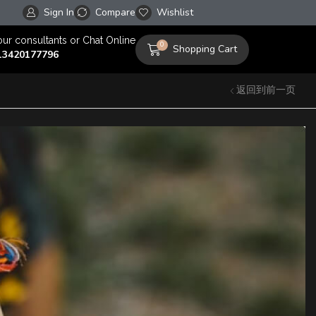
Sign In
Compare
Wishlist
Welcome to our store
our consultants or Chat Online
0
Shopping Cart
13420177796
返回到前一页